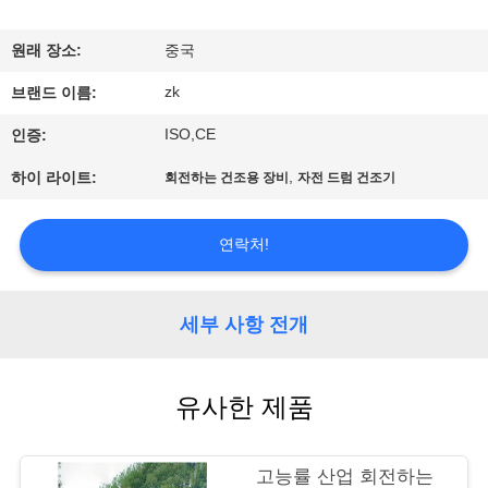
시
원래 장소:
중국
회
zk
브랜드 이름:
ISO,CE
인증:
우
,
하이 라이트:
회전하는 건조용 장비
자전 드럼 건조기
리
에
연락처!
대
하
세부 사항 전개
여
유사한 제품
공
장
고능률 산업 회전하는