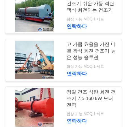
건조기 쉬운 가동 석탄
여
맥석 회전하는 건조기
행
협상 가능 MOQ:1 세트
연락하다
품
고 가뭄 효율을 가진 니
질
켈 광석 회전 건조기 높
은 성능 솔루션
관
협상 가능 MOQ:1 세트
리
연락하다
정밀 건조 석탄 회전 건
연
조기 7.5-160 kW 모터
락
전력
협상 가능 MOQ:1 세트
주
연락하다