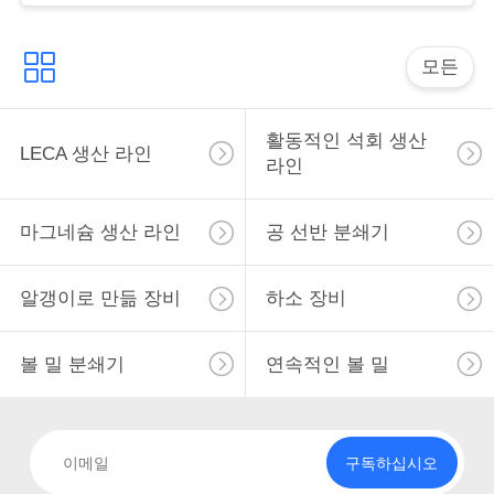
세
요
모든
뉴
활동적인 석회 생산
LECA 생산 라인
스
라인
마그네슘 생산 라인
공 선반 분쇄기
인
용
알갱이로 만듦 장비
하소 장비
문
볼 밀 분쇄기
연속적인 볼 밀
을
요
구
구독하십시오