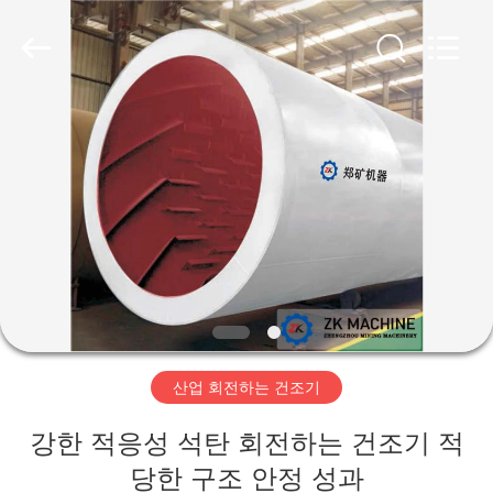
2025
Henan
Zhengzhou
Mining
Machinery
CO.Ltd.
All
Rights
집
Reserved.
Developed
by
ECER
제
품
화
면
산업 회전하는 건조기
VR
강한 적응성 석탄 회전하는 건조기 적
전
당한 구조 안정 성과