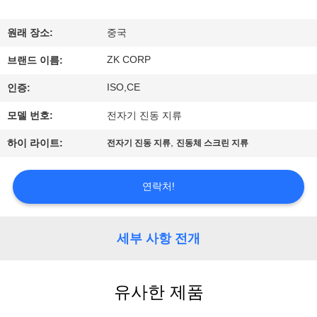
시
원래 장소:
중국
회
ZK CORP
브랜드 이름:
ISO,CE
인증:
우
모델 번호:
전자기 진동 지류
리
,
하이 라이트:
전자기 진동 지류
진동체 스크린 지류
에
대
연락처!
하
여
세부 사항 전개
공
유사한 제품
장