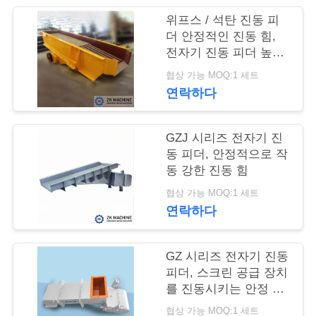
여
위프스 / 석탄 진동 피
더 안정적인 진동 힘,
행
전자기 진동 피더 높은
강도
협상 가능 MOQ:1 세트
연락하다
품
질
GZJ 시리즈 전자기 진
관
동 피더, 안정적으로 작
동 강한 진동 힘
리
협상 가능 MOQ:1 세트
연락하다
연
GZ 시리즈 전자기 진동
락
피더, 스크린 공급 장치
주
를 진동시키는 안정 운
전 야금학
협상 가능 MOQ:1 세트