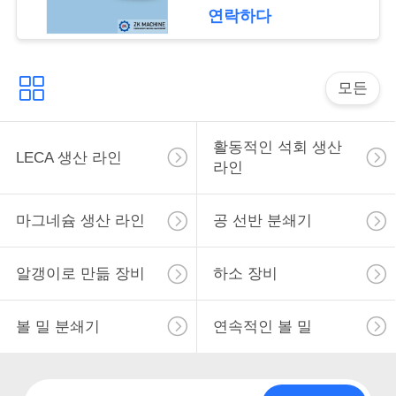
세
연락하다
요
모든
뉴
스
활동적인 석회 생산
LECA 생산 라인
라인
인
마그네슘 생산 라인
공 선반 분쇄기
용
문
알갱이로 만듦 장비
하소 장비
을
볼 밀 분쇄기
연속적인 볼 밀
요
구