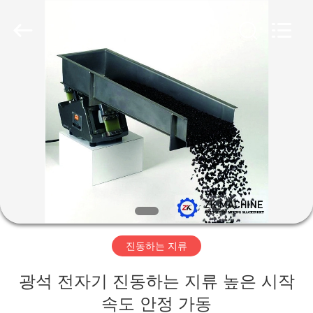
Henan
Zhengzhou
Mining
Machinery
CO.Ltd.
All
Rights
Reserved.
집
Developed
by
ECER
제
품
화
면
진동하는 지류
VR
광석 전자기 진동하는 지류 높은 시작
전
속도 안정 가동