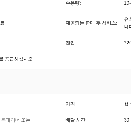
수용량:
10-
유
제공되는 판매 후 서비스:
원료
니
전압:
22
를 공급하십시오
가격
협
배달 시간
 콘테이너 또는
30