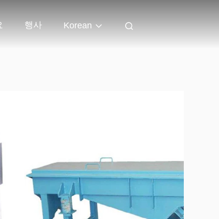
요
행사
Korean