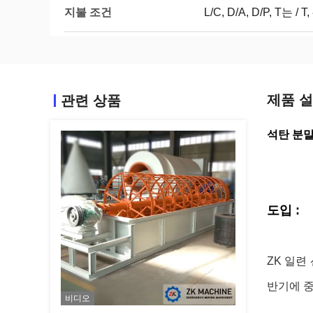
지불 조건
L/C, D/A, D/P, T는 
제품 
관련 상품
석탄 분말
도입 :
ZK 일련
반기에 중
비디오