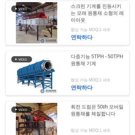
세
스크린 기계를 진동시키
요
는 모래 원통채 소형의 레
38
이아웃
협상 가능 MOQ:1 세트
볼 밀 분쇄기
뉴
연락하다
스
다중기능 5TPH - 50TPH
원통채 기계
인
용
22
협상 가능 MOQ:1 세트
연락하다
문
연속적인 볼 밀
을
회전 드럼은 50t/h 모바일
원통채를 체질합니다
요
구
협상 가능 MOQ:1 세트