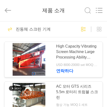
2025
Henan
Zhengzhou
제품 소개
Mining
Machinery
CO.Ltd.
All
Rights
집
36
Reserved.
Developed
진동체 스크린 기계
by
ECER
LECA 생산 라인
제
High Capacity Vibrating
품
Screen Machine Large
Processing Ability
Smooth Operation
USD 8000-20000 set MOQ:1 세트
화
연락하다
57
면
활동적인 석회 생산
AC 모터 GTS 시리즈
5.5m 로터리 트럼블 스크
VR
라인
린
전
협상 가능 MOQ:1 세트