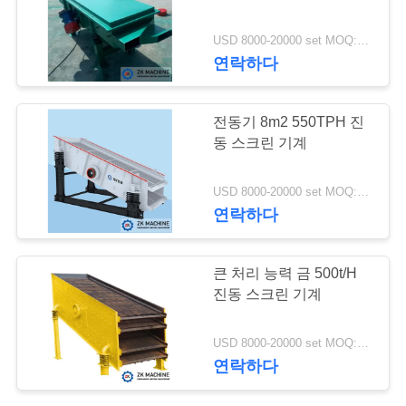
여
USD 8000-20000 set MOQ:1 세트
92
행
연락하다
알갱이로 만듦 장비
전동기 8m2 550TPH 진
품
동 스크린 기계
질
USD 8000-20000 set MOQ:1 세트
관
연락하다
리
119
큰 처리 능력 금 500t/H
진동 스크린 기계
연
하소 장비
락
USD 8000-20000 set MOQ:1 세트
연락하다
주