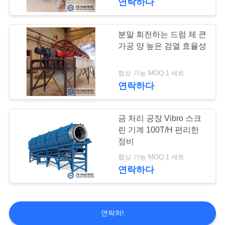
연락하다
시멘트 생산 라인
분말 회전하는 드럼 체 큰
가공 양 높은 검열 효율성
협상 가능 MOQ:1 세트
연락하다
41
금 처리 공장 Vibro 스크
미너럴 드레싱 장비
린 기계 100T/H 편리한
정비
협상 가능 MOQ:1 세트
연락하다
23
연락처!