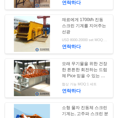
연락하다
하
57
세
재료에게 1700t/h 진동
먼지 수집 장비
요
스크린 기계를 지어주는
선광
USD 8000-20000 set MOQ:1개 세트
사
연락하다
이
트
모래 무기물을 위한 건장
39
한 튼튼한 회전하는 드럼
산업 회전하는 건조
맵
체 Pice 믿을 수 있는 가
동
협상 가능 MOQ:1 세트
기
연락하다
개
인
소형 물자 진동체 스크린
정
기계는, 고주파 스크린 분