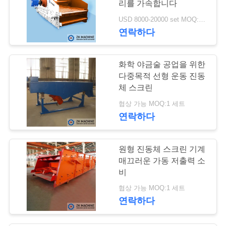
리를 가속합니다
37
보
USD 8000-20000 set MOQ:1 세트
연락하다
보
쇄석기 기계
호
화학 야금술 공업을 위한
정
다중목적 선형 운동 진동
체 스크린
책
협상 가능 MOQ:1 세트
36
연락하다
진동체 스크린 기계
원형 진동체 스크린 기계
매끄러운 가동 저출력 소
비
협상 가능 MOQ:1 세트
연락하다
37