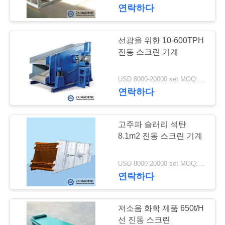
연락하다
시
회
선광을 위한 10-600TPH
19
진동 스크린 기계
우
마그네슘 생산 라인
USD 8000-20000 set MOQ:1 세트
리
연락하다
에
대
고주파 슬러리 석탄
8.1m2 진동 스크린 기계
하
69
여
USD 8000-20000 set MOQ:1 세트
연락하다
공 선반 분쇄기
공
저소음 화학 제품 650t/H
장
선 진동 스크린