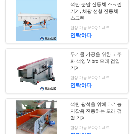
석탄 분말 진동체 스크린
기계, 채광 선형 진동체
진동하는 지류
스크린
협상 가능 MOQ:1 세트
연락하다
무기물 가공을 위한 고주
파 석영 Vibro 모래 검열
48
기계
협상 가능 MOQ:1 세트
장비 운반
연락하다
석탄 광석을 위해 다기능
저잡음 진동하는 모래 검
열 기계
19
협상 가능 MOQ:1 세트